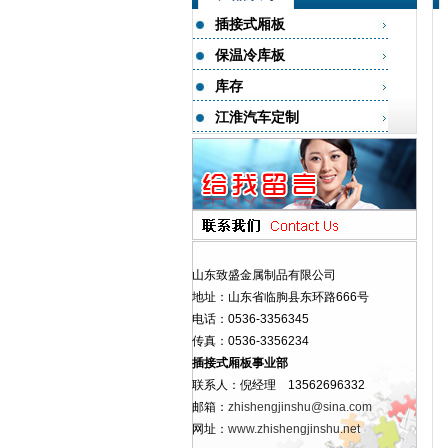
插接式厢板
保温冷库板
库存
江淮汽车定制
山东致盛金属制品有限公司
地址：山东省临朐县东环路666号
电话：0536-3356345
传真：0536-3356234
插接式厢板事业部
联系人：倪经理 13562696332
邮箱：
zhishengjinshu@sina.com
网址：
www.zhishengjinshu.net