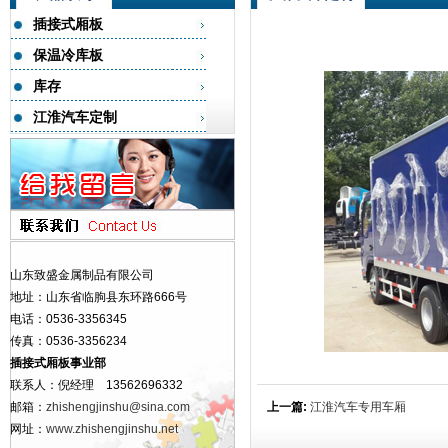
插接式厢板
保温冷库板
库存
江淮汽车定制
山东致盛金属制品有限公司
地址：山东省临朐县东环路666号
电话：0536-3356345
传真：0536-3356234
插接式厢板事业部
联系人：倪经理 13562696332
邮箱：
zhishengjinshu@sina.com
上一篇:
江淮汽车专用车厢
网址：
www.zhishengjinshu.net